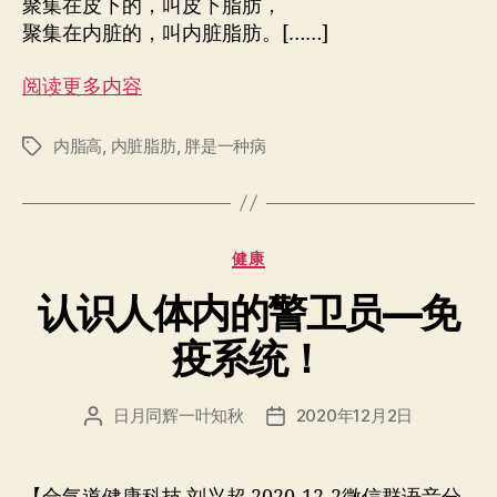
聚集在皮下的，叫皮下脂肪，
聚集在内脏的，叫内脏脂肪。[……]
阅读更多内容
内脂高
,
内脏脂肪
,
胖是一种病
标
签
分
健康
类
认识人体内的警卫员—免
疫系统！
日月同辉一叶知秋
2020年12月2日
文
发
章
布
作
日
者
期