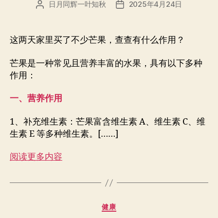
日月同辉一叶知秋
2025年4月24日
文
发
章
布
作
日
者
期
这两天家里买了不少芒果，查查有什么作用？
芒果是一种常见且营养丰富的水果，具有以下多种
作用：
一、营养作用
1、补充维生素：芒果富含维生素 A、维生素 C、维
生素 E 等多种维生素。[……]
阅读更多内容
分
健康
类