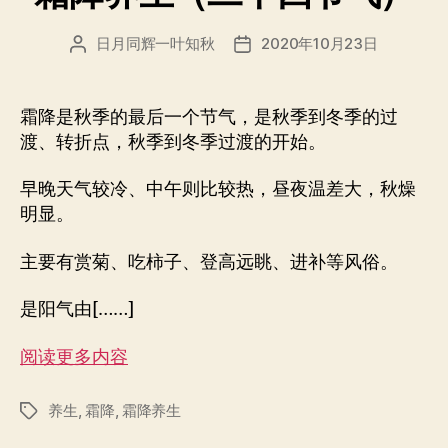
日月同辉一叶知秋
2020年10月23日
文
发
章
布
作
日
者
期
霜降是秋季的最后一个节气，是秋季到冬季的过
渡、转折点，秋季到冬季过渡的开始。
早晚天气较冷、中午则比较热，昼夜温差大，秋燥
明显。
主要有赏菊、吃柿子、登高远眺、进补等风俗。
是阳气由[……]
阅读更多内容
养生
,
霜降
,
霜降养生
标
签