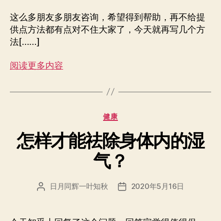
这么多朋友多朋友咨询，希望得到帮助，再不给提
供点方法都有点对不住大家了，今天就再写几个方
法[……]
阅读更多内容
分
健康
类
怎样才能祛除身体内的湿
气？
日月同辉一叶知秋
2020年5月16日
文
发
章
布
作
日
者
期