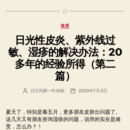
分
健康
类
日光性皮炎、紫外线过
敏、湿疹的解决办法：20
多年的经验所得（第二
篇）
日月同辉一叶知秋
2020年7月3日
文
发
章
布
作
日
者
期
夏天了，特别是毒五月，更多朋友皮肤出问题了。
这几天又有朋友咨询湿疹的问题，说痒的实在是难
受，怎么办？！