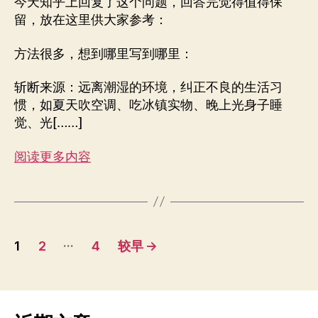
今天知乎上回复了这个问题，回答完觉得值得保
留，放在这里供大家参考：
方法很多，想到哪里写到哪里：
斩断来源：远离潮湿的环境，纠正不良的生活习
惯，如夏天吹空调、吃冰镇实物、晚上光身子睡
觉、光[……]
阅读更多内容
文
…
1
2
4
较早
→
章
分