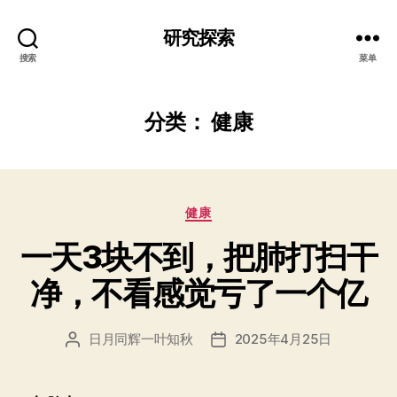
研究探索
搜索
菜单
分类：
健康
分
健康
类
一天3块不到，把肺打扫干
净，不看感觉亏了一个亿
日月同辉一叶知秋
2025年4月25日
文
发
章
布
作
日