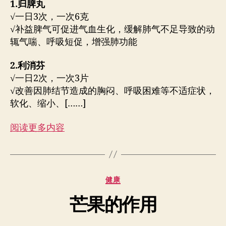
者
期
1.归脾丸
√一日3次，一次6克
√补益脾气可促进气血生化，缓解肺气不足导致的动
辄气喘、呼吸短促，增强肺功能
2.利消芬
√一日2次，一次3片
√改善因肺结节造成的胸闷、呼吸困难等不适症状，
软化、缩小、[……]
阅读更多内容
分
健康
类
芒果的作用