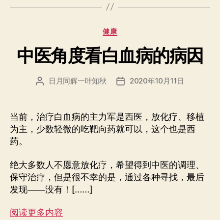
分
健康
类
中医角度看白血病的病因
日月同辉一叶知秋
2020年10月11日
文
发
章
布
作
日
者
期
当前，治疗白血病的主力军是西医，放化疗、移植
为主，少数轻微的吃靶向药就可以，这个也是西
药。
绝大多数人不愿意放化疗，希望得到中医的调理、
保守治疗，但是很不幸的是，通过各种寻找，最后
发现——没有！[……]
阅读更多内容