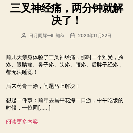
三叉神经痛，两分钟就解
决了！
日月同辉一叶知秋
2023年11月22日
文
发
章
布
作
日
者
期
前几天亲身体验了三叉神经痛，那叫一个难受，脸
疼、眼睛痛、鼻子疼、头疼、腰疼、后脖子经疼，
都无法睡觉！
后来药膏一涂，问题马上解决！
想起一件事：前年去昌平花海一日游，中午吃饭的
时候，一位同[……]
阅读更多内容