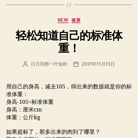
分
NEW
健康
类
轻松知道自己的标准体
重！
日月同辉一叶知秋
2021年11月15日
文
发
章
布
作
日
者
期
用自己的身高，减去105，得出来的数据就是你的标
准体重：
身高-105=标准体重
身高：厘米cm
体重：公斤kg
如果超标了，那多出来的肉到了哪里？