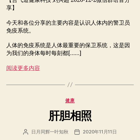
【合气道健康科技 刘兴超 2020-12-2微信群语音分
享】
今天和各位分享的主要内容是认识人体内的警卫员
免疫系统。
人体的免疫系统是人体最重要的保卫系统，这是因
为我们的身体每时每刻都[……]
阅读更多内容
分
健康
类
肝胆相照
日月同辉一叶知秋
2020年11月11日
文
发
章
布