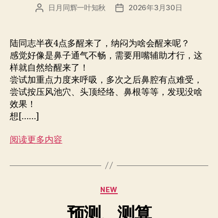
日月同辉一叶知秋
2026年3月30日
文
发
章
布
作
日
者
期
陆同志半夜4点多醒来了，纳闷为啥会醒来呢？
感觉好像是鼻子通气不畅，需要用嘴辅助才行，这
样就自然给醒来了！
尝试加重点力度来呼吸，多次之后鼻腔有点难受，
尝试按压风池穴、头顶经络、鼻根等等，发现没啥
效果！
想[……]
阅读更多内容
分
NEW
类
预测、测算