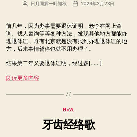
日月同辉一叶知秋
2026年3月23日
文
发
章
布
作
日
者
期
前几年，因为办事需要退休证明，老李在网上查
询、找人咨询等等各种方法，发现其他地方都能办
理退休证，唯有北京就是没有找到办理退休证的地
方，后来事情暂停也就不用办理了。
结果第二年又要退休证明，经过多[……]
阅读更多内容
分
NEW
类
牙齿经络歌