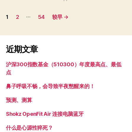
文
…
1
2
54
较早
→
章
分
页
近期文章
沪深300指数基金（510300）年度最高点、最低
点
鼻子呼吸不畅，会导致半夜憋醒来的！
预测、测算
Shokz OpenFit Air 连接电脑蓝牙
什么是心源性猝死？