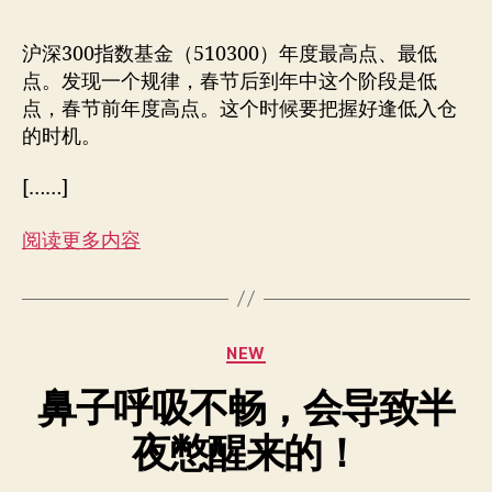
作
日
者
期
沪深300指数基金（510300）年度最高点、最低
点。发现一个规律，春节后到年中这个阶段是低
点，春节前年度高点。这个时候要把握好逢低入仓
的时机。
[……]
阅读更多内容
分
NEW
类
鼻子呼吸不畅，会导致半
夜憋醒来的！