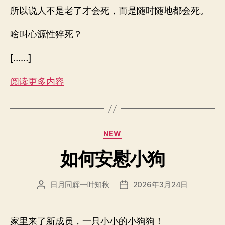
所以说人不是老了才会死，而是随时随地都会死。
啥叫心源性猝死？
[……]
阅读更多内容
分
NEW
类
如何安慰小狗
日月同辉一叶知秋
2026年3月24日
文
发
章
布
作
日
者
期
家里来了新成员，一只小小的小狗狗！