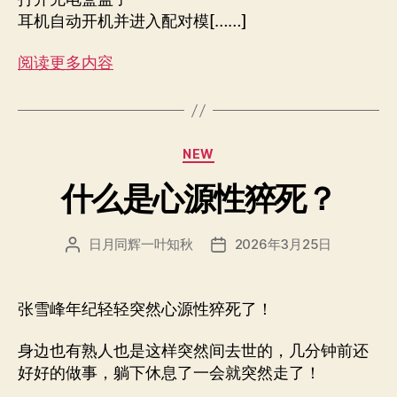
耳机自动开机并进入配对模[……]
阅读更多内容
分
NEW
类
什么是心源性猝死？
日月同辉一叶知秋
2026年3月25日
文
发
章
布
作
日
者
期
张雪峰年纪轻轻突然心源性猝死了！
身边也有熟人也是这样突然间去世的，几分钟前还
好好的做事，躺下休息了一会就突然走了！