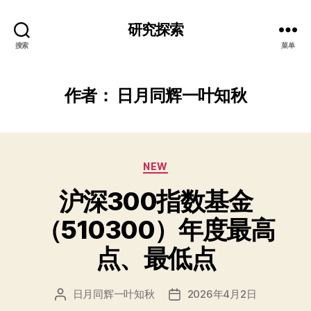
研究探索
搜索
菜单
作者：
日月同辉一叶知秋
分
NEW
类
沪深300指数基金
（510300）年度最高
点、最低点
日月同辉一叶知秋
2026年4月2日
文
发
章
布