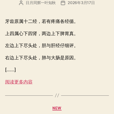
日月同辉一叶知秋
2026年3月17日
文
发
章
布
作
日
者
期
牙齿原属十二经，若有疼痛各经循。
上四属心下四肾，两边上下脾胃真。
左边上下尽头处，胆与肝经仔细评。
右边上下尽头处，肺与大肠是原因。
[……]
阅读更多内容
分
NEW
类