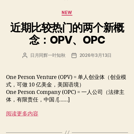
分
NEW
类
近期比较热门的两个新概
念：OPV、OPC
日月同辉一叶知秋
2026年3月13日
文
发
章
布
作
日
者
期
One Person Venture (OPV) = 单人创业体（创业模
式，可做 10 亿美金，美国语境）
One Person Company (OPC) = 一人公司（法律主
体，有限责任，中国 /[……]
阅读更多内容