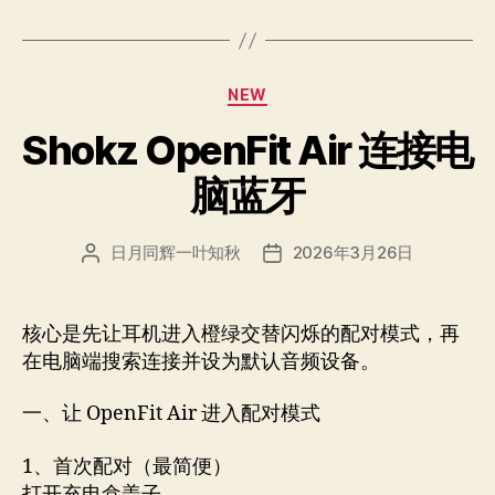
分
NEW
类
Shokz OpenFit Air 连接电
脑蓝牙
日月同辉一叶知秋
2026年3月26日
文
发
章
布
作
日
者
期
核心是先让耳机进入橙绿交替闪烁的配对模式，再
在电脑端搜索连接并设为默认音频设备。
一、让 OpenFit Air 进入配对模式
1、首次配对（最简便）
打开充电盒盖子