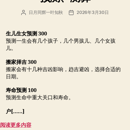
日月同辉一叶知秋
2026年3月30日
文
发
章
布
作
日
者
期
生儿生女预测 300
预测一生会有几个孩子，几个男孩儿、几个女孩
儿。
搬家择吉 300
搬家会有十几种吉凶影响，趋吉避凶，选择合适的
日期。
寿命预测 100
预测生命中重大关口和寿命。
户[……]
阅读更多内容